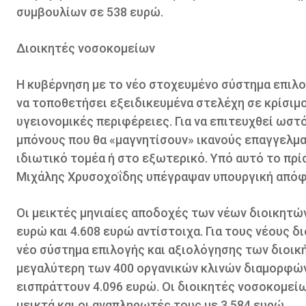
συμβουλίων σε 538 ευρώ.
Διοικητές νοσοκομείων
Η κυβέρνηση με το νέο στοχευμένο σύστημα επιλ
να τοποθετήσει εξειδικευμένα στελέχη σε κρίσιμο
υγειονομικές περιφέρειες. Για να επιτευχθεί ωστ
μπόνους που θα «μαγνητίσουν» ικανούς επαγγελμ
ιδιωτικό τομέα ή στο εξωτερικό. Υπό αυτό το πρ
Μιχάλης Χρυσοχοΐδης υπέγραψαν υπουργική απόφ
Οι μεικτές μηνιαίες αποδοχές των νέων διοικητώ
ευρώ και 4.608 ευρώ αντίστοιχα. Για τους νέους δ
νέο σύστημα επιλογής και αξιολόγησης των διοική
μεγαλύτερη των 400 οργανικών κλινών διαμορφώνε
εισπράττουν 4.096 ευρώ. Οι διοικητές νοσοκομείων
μεικτά και οι αναπληρωτές τους με 3.584 ευρώ.