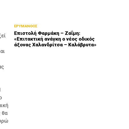
ΕΡΥΜΑΝΘΟΣ
Επιστολή Φαρμάκη – Ζαΐμη:
ξεί
«Επιτακτική ανάγκη ο νέος οδικός
άξονας Χαλανδρίτσα – Καλάβρυτα»
αι
ας
1
ο
μική
 θα
ευρώ