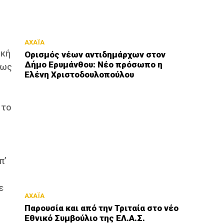
ΑΧΑΪΑ
ική
Ορισμός νέων αντιδημάρχων στον
Δήμο Ερυμάνθου: Νέο πρόσωπο η
πως
Ελένη Χριστοδουλοπούλου
 το
π’
ε
ΑΧΑΪΑ
Παρουσία και από την Τριταία στο νέο
Εθνικό Συμβούλιο της ΕΛ.Α.Σ.