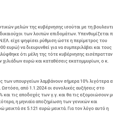
τικών μελών της κυβέρνησης ισούται με τη βουλευτ
ι δικαιούχοι των λοιπών επιδομάτων. Υπενθυμίζεται 
Ν.ΕΛ. είχε ψηφίσει ρύθμιση ώστε η περίμετρος του
00 ευρώ) να διευρυνθεί για να συμπεριλάβει και τους
λύφθηκε ότι μέλη της τότε κυβέρνησης εισέπρατταν
ν χιλιάδων ευρώ και καταθέσεις εκατομμυρίων, ο κ.
ίες των υπουργείων λαμβάνουν σήμερα 10% λιγότερα α
Ωστόσο, από 1.1.2024 οι συνολικές αυξήσεις στο
και τις αποδοχές των γ.γ. και θα τις εξομοιώσουν μ
τερα, η μηνιαία αποζημίωση των γενικών και
 μεικτά σε 5.121 ευρώ μεικτά. Για τον λόγο αυτό η