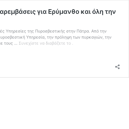
ρεμβάσεις για Ερύμανθο και όλη την
ές Υπηρεσίες της Πυροσβεστικής στην Πάτρα. Από την
υροσβεστική Υπηρεσία, την πρόληψη των πυρκαγιών, την
Διαμαντής
με τους …
Συνεχίστε να διαβάζετε το
.
Κανελλόπουλος
και
ΠΑΣΟΚ
στο
πλευρό
των
Πυροσβεστών:
Καίριες
παρεμβάσεις
για
Ερύμανθο
και
όλη
την