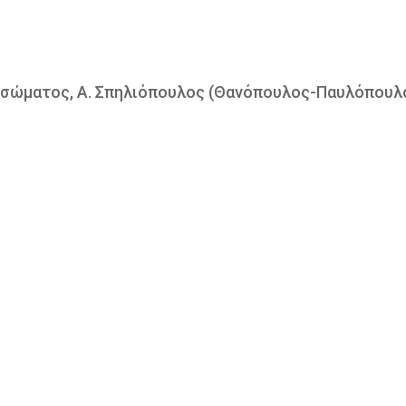
Ισώματος, Α. Σπηλιόπουλος (Θανόπουλος-Παυλόπουλ