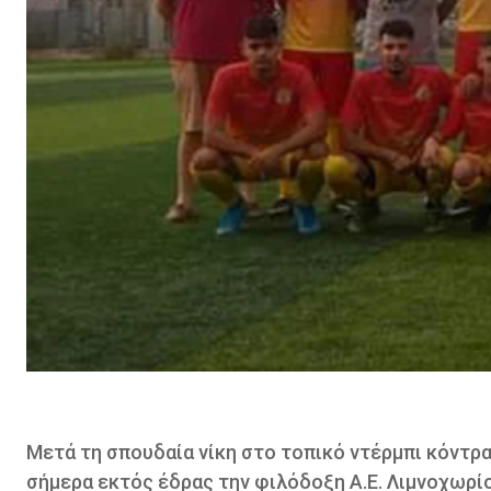
Μετά τη σπουδαία νίκη στο τοπικό ντέρμπι κόντρα
σήμερα εκτός έδρας την φιλόδοξη Α.Ε. Λιμνοχωρίο