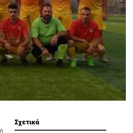
Σχετικά
τή