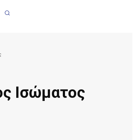
ς
ος Ισώματος