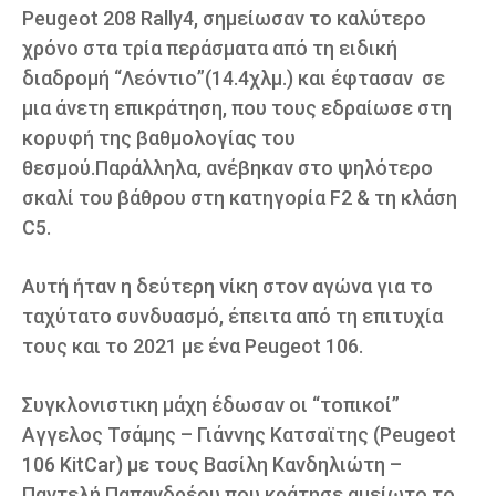
Peugeot 208 Rally4, σημείωσαν το καλύτερο
χρόνο στα τρία περάσματα από τη ειδική
διαδρομή “Λεόντιο”(14.4χλμ.) και έφτασαν σε
μια άνετη επικράτηση, που τους εδραίωσε στη
κορυφή της βαθμολογίας του
θεσμού.Παράλληλα, ανέβηκαν στο ψηλότερο
σκαλί του βάθρου στη κατηγορία F2 & τη κλάση
C5.
Αυτή ήταν η δεύτερη νίκη στον αγώνα για το
ταχύτατο συνδυασμό, έπειτα από τη επιτυχία
τους και το 2021 με ένα Peugeot 106.
Συγκλονιστικη μάχη έδωσαν οι “τοπικοί”
Αγγελος Τσάμης – Γιάννης Κατσαϊτης (Peugeot
106 KitCar) με τους Βασίλη Κανδηλιώτη –
Παντελή Παπανδρέου που κράτησε αμείωτο το