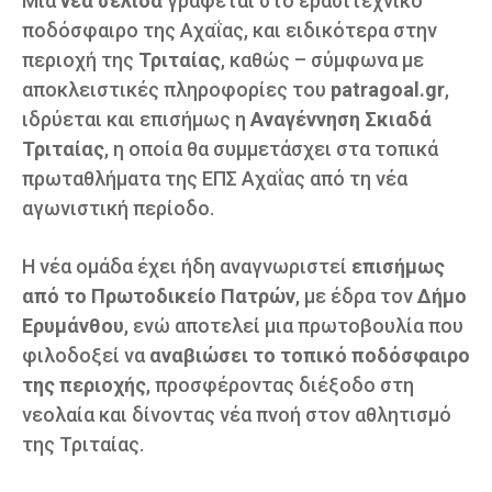
Μια
νέα σελίδα
γράφεται στο ερασιτεχνικό
ποδόσφαιρο της Αχαΐας, και ειδικότερα στην
περιοχή της
Τριταίας
, καθώς – σύμφωνα με
αποκλειστικές πληροφορίες του
patragoal.gr
,
ιδρύεται και επισήμως η
Αναγέννηση Σκιαδά
Τριταίας
, η οποία θα συμμετάσχει στα τοπικά
πρωταθλήματα της ΕΠΣ Αχαΐας από τη νέα
αγωνιστική περίοδο.
Η νέα ομάδα έχει ήδη αναγνωριστεί
επισήμως
από το Πρωτοδικείο Πατρών
, με έδρα τον
Δήμο
Ερυμάνθου
, ενώ αποτελεί μια πρωτοβουλία που
φιλοδοξεί να
αναβιώσει το τοπικό ποδόσφαιρο
της περιοχής
, προσφέροντας διέξοδο στη
νεολαία και δίνοντας νέα πνοή στον αθλητισμό
της Τριταίας.