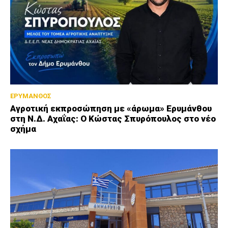
ΕΡΥΜΑΝΘΟΣ
Αγροτική εκπροσώπηση με «άρωμα» Ερυμάνθου
στη Ν.Δ. Αχαΐας: Ο Κώστας Σπυρόπουλος στο νέο
σχήμα