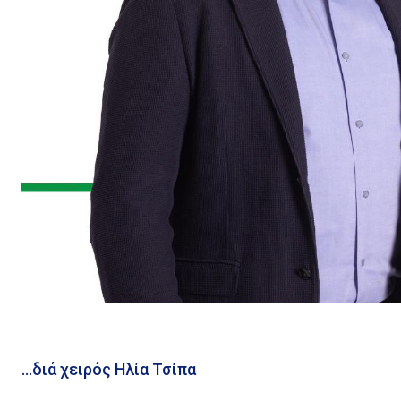
…διά χειρός Hλία Τσίπα