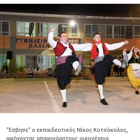
“Έσβησε” ο εκπαιδευτικός Νίκος Κοτσόκολος,
αφήνοντας απαρηγόρητους οικογένεια,