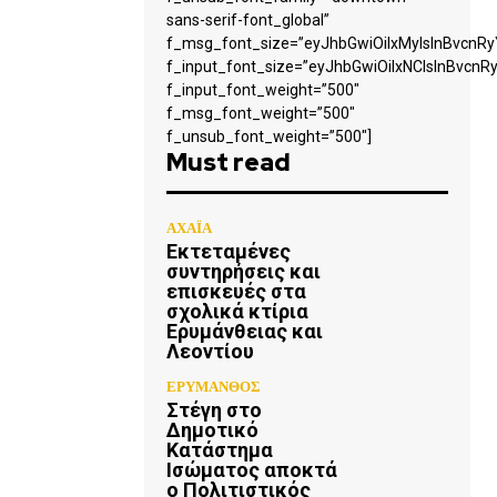
sans-serif-font_global”
f_msg_font_size=”eyJhbGwiOiIxMyIsInBvcnRyY
f_input_font_size=”eyJhbGwiOiIxNCIsInBvcnRy
f_input_font_weight=”500″
f_msg_font_weight=”500″
f_unsub_font_weight=”500″]
Must read
ΑΧΑΪΑ
Εκτεταμένες
συντηρήσεις και
επισκευές στα
σχολικά κτίρια
Ερυμάνθειας και
Λεοντίου
ΕΡΥΜΑΝΘΟΣ
Στέγη στο
Δημοτικό
Κατάστημα
Ισώματος αποκτά
ο Πολιτιστικός