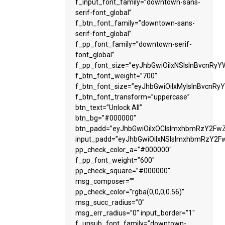
f_input_font_family=”downtown-sans-
serif-font_global”
f_btn_font_family=”downtown-sans-
serif-font_global”
f_pp_font_family=”downtown-serif-
font_global”
f_pp_font_size=”eyJhbGwiOiIxNSIsInBvcnRyYW
f_btn_font_weight=”700″
f_btn_font_size=”eyJhbGwiOiIxMyIsInBvcnRyY
f_btn_font_transform=”uppercase”
btn_text=”Unlock All”
btn_bg=”#000000″
btn_padd=”eyJhbGwiOiIxOCIsImxhbmRzY2FwZS
input_padd=”eyJhbGwiOiIxNSIsImxhbmRzY2Fw
pp_check_color_a=”#000000″
f_pp_font_weight=”600″
pp_check_square=”#000000″
msg_composer=””
pp_check_color=”rgba(0,0,0,0.56)”
msg_succ_radius=”0″
msg_err_radius=”0″ input_border=”1″
f_unsub_font_family=”downtown-