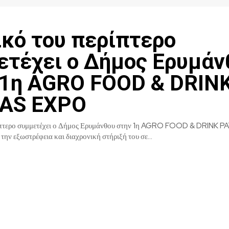
ικό του περίπτερο
ετέχει ο Δήμος Ερυμάν
 1η AGRO FOOD & DRIN
AS EXPO
ρίπτερο συμμετέχει ο Δήμος Ερυμάνθου στην 1η AGRO FOOD & DRINK
την εξωστρέφεια και διαχρονική στήριξή του σε...