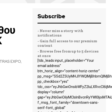
Subscribe
θου
- Never miss a story with
notifications
K
- Gain full access to our premium
content
- Browse free from up to 5 devices
at once
[tds_leads input_placeholder=”Your
 PATRAS EXPO,
email address”
btn_horiz_align=”content-horiz-center”
pp_msg=”SSd2ZSUyMHJlYWQlMjBhbmQlMjBhY
pp_checkbox=”yes”
tdc_css=”eyJhbGwiOnsibWFyZ2luLXRvcCI6Ij
display=”column”
gap=”eyJhbGwiOiIyMCIsInBvcnRyYWl0IjoiMTA
f_msg_font_family=”downtown-sans-
serif-font_global”