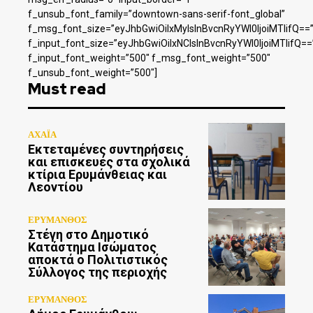
f_unsub_font_family=”downtown-sans-serif-font_global”
f_msg_font_size=”eyJhbGwiOiIxMyIsInBvcnRyYWl0IjoiMTIifQ==
f_input_font_size=”eyJhbGwiOiIxNCIsInBvcnRyYWl0IjoiMTIifQ==
f_input_font_weight=”500″ f_msg_font_weight=”500″
f_unsub_font_weight=”500″]
Must read
ΑΧΑΪΑ
Εκτεταμένες συντηρήσεις
και επισκευές στα σχολικά
κτίρια Ερυμάνθειας και
Λεοντίου
ΕΡΥΜΑΝΘΟΣ
Στέγη στο Δημοτικό
Κατάστημα Ισώματος
αποκτά ο Πολιτιστικός
Σύλλογος της περιοχής
ΕΡΥΜΑΝΘΟΣ