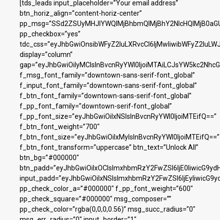
[tds_leads input_placeholder=”Your email address”
btn_horiz_align=”content-horiz-center”
pp_msg=”SSd2ZSUyMHJlYWQlMjBhbmQlMjBhY2NlcHQlMjB0aGU
pp_checkbox=”yes”
tdc_css=”eyJhbGwiOnsibWFyZ2luLXRvcCI6IjMwIiwibWFyZ2luL
display=”column”
gap=”eyJhbGwiOiIyMCIsInBvcnRyYWl0IjoiMTAiLCJsYW5kc2NhcG
f_msg_font_family=”downtown-sans-serif-font_global”
f_input_font_family=”downtown-sans-serif-font_global”
f_btn_font_family=”downtown-sans-serif-font_global”
f_pp_font_family=”downtown-serif-font_global”
f_pp_font_size=”eyJhbGwiOiIxNSIsInBvcnRyYWl0IjoiMTEifQ==”
f_btn_font_weight=”700″
f_btn_font_size=”eyJhbGwiOiIxMyIsInBvcnRyYWl0IjoiMTEifQ==”
f_btn_font_transform=”uppercase” btn_text=”Unlock All”
btn_bg=”#000000″
btn_padd=”eyJhbGwiOiIxOCIsImxhbmRzY2FwZSI6IjE0IiwicG9yd
input_padd=”eyJhbGwiOiIxNSIsImxhbmRzY2FwZSI6IjEyIiwicG9y
pp_check_color_a=”#000000″ f_pp_font_weight=”600″
pp_check_square=”#000000″ msg_composer=””
pp_check_color=”rgba(0,0,0,0.56)” msg_succ_radius=”0″
msg_err_radius=”0″ input_border=”1″