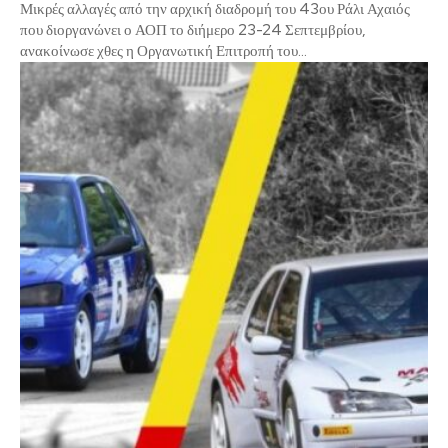
Μικρές αλλαγές από την αρχική διαδρομή του 43ου Ράλι Αχαιός
που διοργανώνει ο ΑΟΠ το διήμερο 23-24 Σεπτεμβρίου,
ανακοίνωσε χθες η Οργανωτική Επιτροπή του...