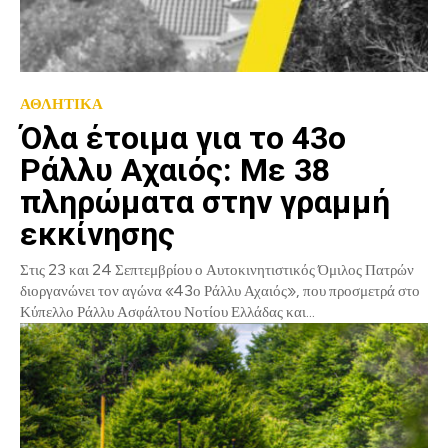
ΑΘΛΗΤΙΚΑ
Όλα έτοιμα για το 43ο
Ράλλυ Αχαιός: Με 38
πληρώματα στην γραμμή
εκκίνησης
Στις 23 και 24 Σεπτεμβρίου ο Αυτοκινητιστικός Όμιλος Πατρών
διοργανώνει τον αγώνα «43ο Ράλλυ Αχαιός», που προσμετρά στο
Κύπελλο Ράλλυ Ασφάλτου Νοτίου Ελλάδας και...