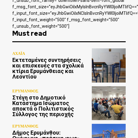
f_unsub_font_family=”downtown-sans-serif-font_global”
f_msg_font_size=”eyJhbGwiOiIxMyIsInBvcnRyYWl0IjoiMTIifQ==
f_input_font_size=”eyJhbGwiOiIxNCIsInBvcnRyYWl0IjoiMTIifQ==
f_input_font_weight=”500″ f_msg_font_weight=”500″
f_unsub_font_weight=”500″]
Must read
ΑΧΑΪΑ
Εκτεταμένες συντηρήσεις
και επισκευές στα σχολικά
κτίρια Ερυμάνθειας και
Λεοντίου
ΕΡΥΜΑΝΘΟΣ
Στέγη στο Δημοτικό
Κατάστημα Ισώματος
αποκτά ο Πολιτιστικός
Σύλλογος της περιοχής
ΕΡΥΜΑΝΘΟΣ
Δήμος Ερυμάνθου: