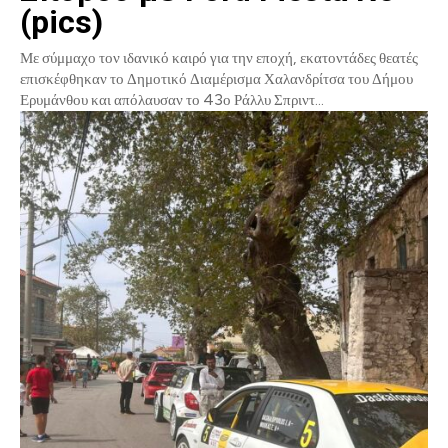
(pics)
Με σύμμαχο τον ιδανικό καιρό για την εποχή, εκατοντάδες θεατές
επισκέφθηκαν το Δημοτικό Διαμέρισμα Χαλανδρίτσα του Δήμου
Ερυμάνθου και απόλαυσαν το 43ο Ράλλυ Σπριντ...