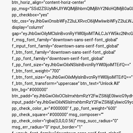
btn_horiz_align=”content-horiz-center”
pp_msg=”SSd2ZSUyMHJlYWQlMjBhbmQlMjBhY2NlcHQlMjB0aGU
pp_checkbox=”yes”
tdc_css=”eyJhbGwiOnsibWFyZ2luLXRvcCI6IjMwIiwibWFyZ2luL
display=”column”
gap=”eyJhbGwiOiIyMCIsInBvcnRyYWl0IjoiMTAiLCJsYW5kc2NhcG
f_msg_font_family=”downtown-sans-serif-font_global”
f_input_font_family=”downtown-sans-serif-font_global”
f_btn_font_family=”downtown-sans-serif-font_global”
f_pp_font_family=”downtown-serif-font_global”
f_pp_font_size=”eyJhbGwiOiIxNSIsInBvcnRyYWl0IjoiMTEifQ==”
f_btn_font_weight=”700″
f_btn_font_size=”eyJhbGwiOiIxMyIsInBvcnRyYWl0IjoiMTEifQ==”
f_btn_font_transform=”uppercase” btn_text=”Unlock All”
btn_bg=”#000000″
btn_padd=”eyJhbGwiOiIxOCIsImxhbmRzY2FwZSI6IjE0IiwicG9yd
input_padd=”eyJhbGwiOiIxNSIsImxhbmRzY2FwZSI6IjEyIiwicG9y
pp_check_color_a=”#000000″ f_pp_font_weight=”600″
pp_check_square=”#000000″ msg_composer=””
pp_check_color=”rgba(0,0,0,0.56)” msg_succ_radius=”0″
msg_err_radius=”0″ input_border=”1″