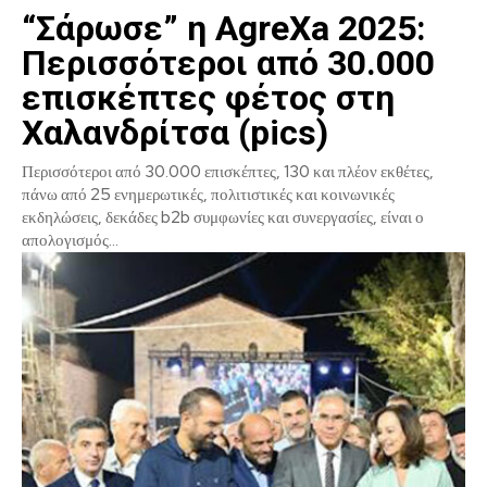
“Σάρωσε” η ΑgreXa 2025:
Περισσότεροι από 30.000
επισκέπτες φέτος στη
Χαλανδρίτσα (pics)
Περισσότεροι από 30.000 επισκέπτες, 130 και πλέον εκθέτες,
πάνω από 25 ενημερωτικές, πολιτιστικές και κοινωνικές
εκδηλώσεις, δεκάδες b2b συμφωνίες και συνεργασίες, είναι ο
απολογισμός...