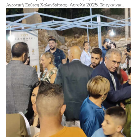
Αγροτική Έκθεση Χαλανδρίτσας- AgreXa 2025. Τα εγκαίνια...