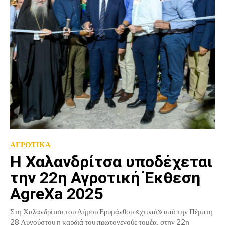
ΑΓΡΟΤΙΚΑ
Η Χαλανδρίτσα υποδέχεται
την 22η Αγροτική Έκθεση
AgreXa 2025
Στη Χαλανδρίτσα του Δήμου Ερυμάνθου «χτυπά» από την Πέμπτη
28 Αυγούστου η καρδιά του πρωτογενούς τομέα, στην 22η