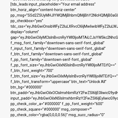
[tds_leads input_placeholder=”Your email address”
btn_horiz_align=”content-horiz-center”
pp_msg=”SSd2ZSUyMHJlYWQlMjBhbmQlMjBhY2NlcHQlMjB0aGU
pp_checkbox=”yes”
tdc_css=”eyJhbGwiOnsibWFyZ2luLXRvcCI6IjMwIiwibWFyZ2luL
display=”column”
gap=”eyJhbGwiOiIyMCIsInBvcnRyYWl0IjoiMTAiLCJsYW5kc2NhcG
f_msg_font_family=”downtown-sans-serif-font_global”
f_input_font_family=”downtown-sans-serif-font_global”
f_btn_font_family=”downtown-sans-serif-font_global”
f_pp_font_family=”downtown-serif-font_global”
f_pp_font_size=”eyJhbGwiOiIxNSIsInBvcnRyYWl0IjoiMTEifQ==”
f_btn_font_weight=”700″
f_btn_font_size=”eyJhbGwiOiIxMyIsInBvcnRyYWl0IjoiMTEifQ==”
f_btn_font_transform=”uppercase” btn_text=”Unlock All”
btn_bg=”#000000″
btn_padd=”eyJhbGwiOiIxOCIsImxhbmRzY2FwZSI6IjE0IiwicG9yd
input_padd=”eyJhbGwiOiIxNSIsImxhbmRzY2FwZSI6IjEyIiwicG9y
pp_check_color_a=”#000000″ f_pp_font_weight=”600″
pp_check_square=”#000000″ msg_composer=””
pp_check_color=”rgba(0,0,0,0.56)” msg_succ_radius=”0″