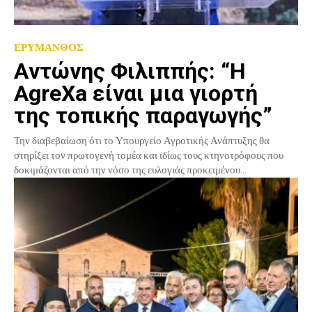
ΕΡΥΜΑΝΘΟΣ
Aντώνης Φιλιππής: “Η
ΑgreXa είναι μια γιορτή
της τοπικής παραγωγής”
Την διαβεβαίωση ότι το Υπουργείο Αγροτικής Ανάπτυξης θα
στηρίξει τον πρωτογενή τομέα και ιδίως τους κτηνοτρόφους που
δοκιμάζονται από την νόσο της ευλογιάς προκειμένου...