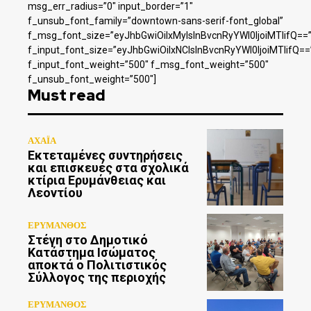
msg_err_radius=”0″ input_border=”1″
f_unsub_font_family=”downtown-sans-serif-font_global”
f_msg_font_size=”eyJhbGwiOiIxMyIsInBvcnRyYWl0IjoiMTIifQ==
f_input_font_size=”eyJhbGwiOiIxNCIsInBvcnRyYWl0IjoiMTIifQ==
f_input_font_weight=”500″ f_msg_font_weight=”500″
f_unsub_font_weight=”500″]
Must read
ΑΧΑΪΑ
Εκτεταμένες συντηρήσεις
και επισκευές στα σχολικά
κτίρια Ερυμάνθειας και
Λεοντίου
ΕΡΥΜΑΝΘΟΣ
Στέγη στο Δημοτικό
Κατάστημα Ισώματος
αποκτά ο Πολιτιστικός
Σύλλογος της περιοχής
ΕΡΥΜΑΝΘΟΣ