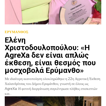
ΕΡΥΜΑΝΘΟΣ
Ελένη
Χριστοδουλοπούλου: «Η
AgreXa δεν είναι απλώς
έκθεση, είναι θεσμός που
μοσχοβολά Ερύμανθο»
Με ιδιαίτερη ικανοποίηση ολοκληρώθηκε η 22η Αγροτική Έκθεση
Χαλανδρίτσας του Δήμου Ερυμάνθου, γνωστή σε όλους ως
AgreXa. Η φετινή διοργάνωση συγκέντρωσε πλήθος επισκεπτών
και...