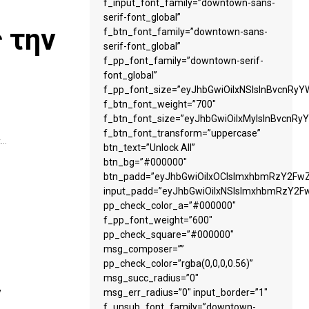
f_input_font_family=”downtown-sans-
serif-font_global”
 την
f_btn_font_family=”downtown-sans-
serif-font_global”
f_pp_font_family=”downtown-serif-
font_global”
f_pp_font_size=”eyJhbGwiOiIxNSIsInBvcnRyYW
f_btn_font_weight=”700″
f_btn_font_size=”eyJhbGwiOiIxMyIsInBvcnRyY
f_btn_font_transform=”uppercase”
..
btn_text=”Unlock All”
btn_bg=”#000000″
btn_padd=”eyJhbGwiOiIxOCIsImxhbmRzY2FwZS
input_padd=”eyJhbGwiOiIxNSIsImxhbmRzY2Fw
pp_check_color_a=”#000000″
f_pp_font_weight=”600″
pp_check_square=”#000000″
msg_composer=””
pp_check_color=”rgba(0,0,0,0.56)”
msg_succ_radius=”0″
ν
msg_err_radius=”0″ input_border=”1″
f_unsub_font_family=”downtown-