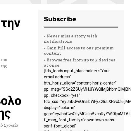
Subscribe
 την
- Never miss a story with
notifications
- Gain full access to our premium
content
 του
- Browse free from up to 5 devices
at once
[tds_leads input_placeholder=”Your
email address”
btn_horiz_align=”content-horiz-center”
pp_msg=”SSd2ZSUyMHJlYWQlMjBhbmQlMjBhY
pp_checkbox=”yes”
βολο
tdc_css=”eyJhbGwiOnsibWFyZ2luLXRvcCI6Ij
display=”column”
ης
gap=”eyJhbGwiOiIyMCIsInBvcnRyYWl0IjoiMTA
f_msg_font_family=”downtown-sans-
κό Σχολείο
serif-font_global”