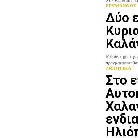
Χαλανδρίτσας, κα
ΕΡΥΜΑΝΘΟΣ
Δύο 
Κυρι
Καλά
Με σύνθημα την π
πραγματοποιηθού
ΑΘΛΗΤΙΚΑ
Στο ε
Αυτο
Χαλα
ενδι
Ηλιό