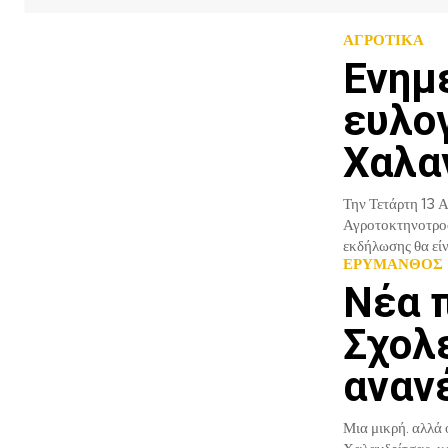
ΑΓΡΟΤΙΚΑ
Ενημ
ευλο
Χαλα
Την Τετάρτη 13 
Αγροτοκτηνοτροφικού
εκδήλωσης θα είνα
ΕΡΥΜΑΝΘΟΣ
Νέα 
Σχολ
αναν
Μια μικρή. αλλά 