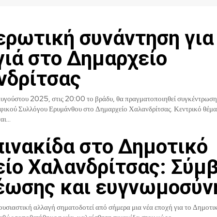
ερωτική συνάντηση για
γιά στο Δημαρχείο
νδρίτσας
Αυγούστου 2025, στις 20:00 το βράδυ, θα πραγματοποιηθεί συγκέντρωση
 Συλλόγου Ερυμάνθου στο Δημαρχείο Χαλανδρίτσας. Κεντρικό θέμα της
ι...
πινακίδα στο Δημοτικό
είο Χαλανδρίτσας: Σύμ
έωσης και ευγνωμοσύν
ουσιαστική αλλαγή σηματοδοτεί από σήμερα μια νέα εποχή για το Δημοτι