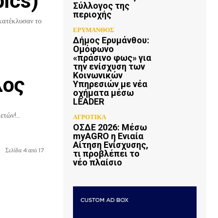
ics)
Σύλλογος της
περιοχής
 κατέκλυσαν το
ΕΡΥΜΑΝΘΟΣ
Δήμος Ερυμάνθου:
Ομόφωνο
«πράσινο φως» για
την ενίσχυση των
Κοινωνικών
λος
Υπηρεσιών με νέα
οχήματα μέσω
LEADER
τών!...
ΑΓΡΟΤΙΚΑ
ΟΣΔΕ 2026: Μέσω
myAGRO η Ενιαία
Αίτηση Ενίσχυσης,
Σελίδα 4 από 17
τι προβλέπει το
νέο πλαίσιο