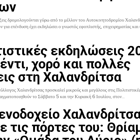
ων
ίξεις δρομολογούνται γύρω από το μέλλον του Αυτοκινητοδρομίου Χαλανδ
ν για επένδυση έχει εκδηλώσει ο γνωστός εφοπλιστής, επιχειρηματίας και 
τιστικές εκδηλώσεις 2
έντι, χορό και πολλές
εις στη Χαλανδρίτσα
ύλλογος Χαλανδρίτσας προσκαλεί μικρούς και μεγάλους στις Πολιτιστικέ
γματοποιηθούν το Σάββατο 5 και την Κυριακή 6 Ιουλίου, στον...
Ξενοδοχείο Χαλανδρίτσ
ε τις πόρτες του: Θρία