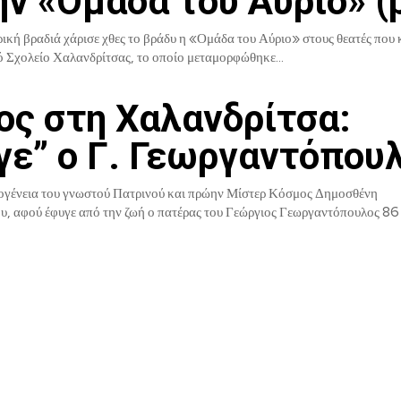
ην «Ομάδα του Αύριο» (p
ική βραδιά χάρισε χθες το βράδυ η «Ομάδα του Αύριο» στους θεατές που
 Σχολείο Χαλανδρίτσας, το οποίο μεταμορφώθηκε...
ος στη Χαλανδρίτσα:
γε” ο Γ. Γεωργαντόπου
ογένεια του γνωστού Πατρινού και πρώην Μίστερ Κόσμος Δημοσθένη
, αφού έφυγε από την ζωή ο πατέρας του Γεώργιος Γεωργαντόπουλος 86 ε