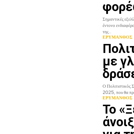
φορέ
Σημαντικές εξελ
έντονο ενδιαφέρο
της...
ΕΡΥΜΑΝΘΟΣ
Πολι
με γλ
δράσ
Ο Πολιτιστικός Σ
2025, που θα πρα
ΕΡΥΜΑΝΘΟΣ
Το «
άνοιξ