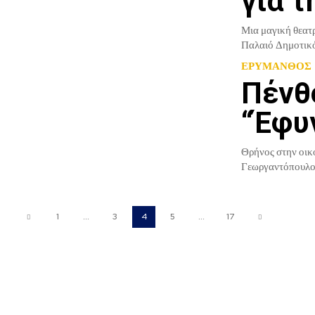
για τ
Μια μαγική θεατρ
Παλαιό Δημοτικό
ΕΡΥΜΑΝΘΟΣ
Πένθ
“Έφυ
Θρήνος στην οικ
Γεωργαντόπουλου
1
...
3
4
5
...
17