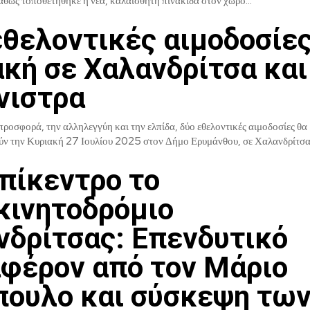
θώς τοποθετήθηκε η νέα, καλαίσθητη πινακίδα στον χώρο...
εθελοντικές αιμοδοσίες
ακή σε Χαλανδρίτσα και
νιστρα
ροσφορά, την αλληλεγγύη και την ελπίδα, δύο εθελοντικές αιμοδοσίες θα
ν την Κυριακή 27 Ιουλίου 2025 στον Δήμο Ερυμάνθου, σε Χαλανδρίτσα.
πίκεντρο το
κινητοδρόμιο
νδρίτσας: Επενδυτικό
αφέρον από τον Μάριο
πουλο και σύσκεψη τω