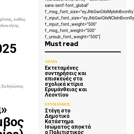
sans-serif-font_global”
f_msg_font_size=”eyJhbGwiOiIxMyIsInBvcnRyY
f_input_font_size=”eyJhbGwiOiIxNCIsInBvcnRy
ρίτσας, καθώς
f_input_font_weight=”500″
ιδιοκτήτης
f_msg_font_weight=”500″
f_unsub_font_weight=”500″]
Must read
025
ΑΧΑΪΑ
Εκτεταμένες
συντηρήσεις και
επισκευές στα
σχολικά κτίρια
ς Εκδηλώσεις
Ερυμάνθειας και
Λεοντίου
ΕΡΥΜΑΝΘΟΣ
α»
Στέγη στο
Δημοτικό
μβος
Κατάστημα
Ισώματος αποκτά
ο Πολιτιστικός