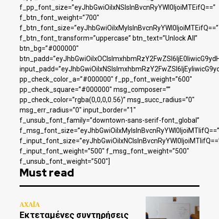
f_pp_font_size=”eyJhbGwiOiIxNSIsInBvcnRyYWl0IjoiMTEifQ==”
f_btn_font_weight=”700″
f_btn_font_size=”eyJhbGwiOiIxMyIsInBvcnRyYWl0IjoiMTEifQ==”
f_btn_font_transform=”uppercase” btn_text=”Unlock All”
btn_bg=”#000000″
btn_padd=”eyJhbGwiOiIxOCIsImxhbmRzY2FwZSI6IjE0IiwicG9yd
input_padd=”eyJhbGwiOiIxNSIsImxhbmRzY2FwZSI6IjEyIiwicG9y
pp_check_color_a=”#000000″ f_pp_font_weight=”600″
pp_check_square=”#000000″ msg_composer=””
pp_check_color=”rgba(0,0,0,0.56)” msg_succ_radius=”0″
msg_err_radius=”0″ input_border=”1″
f_unsub_font_family=”downtown-sans-serif-font_global”
f_msg_font_size=”eyJhbGwiOiIxMyIsInBvcnRyYWl0IjoiMTIifQ==
f_input_font_size=”eyJhbGwiOiIxNCIsInBvcnRyYWl0IjoiMTIifQ==
f_input_font_weight=”500″ f_msg_font_weight=”500″
f_unsub_font_weight=”500″]
Must read
ΑΧΑΪΑ
Εκτεταμένες συντηρήσεις