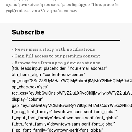
σχετική ανακοίνωση του υποψήφιου δημάρχου: "Ποτάμι που δε
γυρίζει πίσω είναι πλέον η απόφαση των...
Subscribe
- Never miss a story with notifications
- Gain full access to our premium content
- Browse free from up to 5 devices at once
[tds_leads input_placeholder=”Your email address”
btn_horiz_align=”content-horiz-center”
pp_msg=”SSd2ZSUyMHJlYWQlMjBhbmQlMjBhY2NlcHQlMjB0aGU
pp_checkbox=”yes”
tdc_css=”eyJhbGwiOnsibWFyZ2luLXRvcCI6IjMwIiwibWFyZ2luL
display=”column”
gap=”eyJhbGwiOiIyMCIsInBvcnRyYWl0IjoiMTAiLCJsYW5kc2NhcG
f_msg_font_family=”downtown-sans-serif-font_global”
f_input_font_family=”downtown-sans-serif-font_global”
f_btn_font_family=”downtown-sans-serif-font_global”
f_pp_font_family=”downtown-serif-font_global”