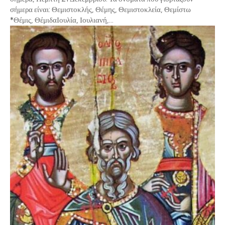
σήμερα είναι: Θεμιστοκλής, Θέμης, Θεμιστοκλεία, Θεμίστω
*Θέμις, ΘέμιδαΙουλία, Ιουλιανή,...