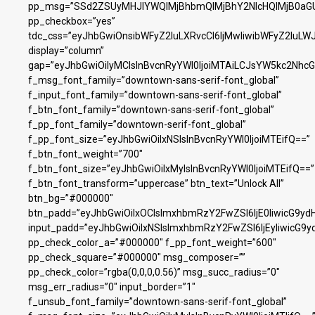
pp_msg=”SSd2ZSUyMHJlYWQlMjBhbmQlMjBhY2NlcHQlMjB0aGU
pp_checkbox=”yes”
tdc_css=”eyJhbGwiOnsibWFyZ2luLXRvcCI6IjMwIiwibWFyZ2luL
display=”column”
gap=”eyJhbGwiOiIyMCIsInBvcnRyYWl0IjoiMTAiLCJsYW5kc2NhcG
f_msg_font_family=”downtown-sans-serif-font_global”
f_input_font_family=”downtown-sans-serif-font_global”
f_btn_font_family=”downtown-sans-serif-font_global”
f_pp_font_family=”downtown-serif-font_global”
f_pp_font_size=”eyJhbGwiOiIxNSIsInBvcnRyYWl0IjoiMTEifQ==”
f_btn_font_weight=”700″
f_btn_font_size=”eyJhbGwiOiIxMyIsInBvcnRyYWl0IjoiMTEifQ==”
f_btn_font_transform=”uppercase” btn_text=”Unlock All”
btn_bg=”#000000″
btn_padd=”eyJhbGwiOiIxOCIsImxhbmRzY2FwZSI6IjE0IiwicG9yd
input_padd=”eyJhbGwiOiIxNSIsImxhbmRzY2FwZSI6IjEyIiwicG9y
pp_check_color_a=”#000000″ f_pp_font_weight=”600″
pp_check_square=”#000000″ msg_composer=””
pp_check_color=”rgba(0,0,0,0.56)” msg_succ_radius=”0″
msg_err_radius=”0″ input_border=”1″
f_unsub_font_family=”downtown-sans-serif-font_global”