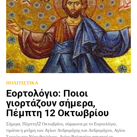
ΠΟΛΙΤΙΣΤΙΚΑ
Εορτολόγιο: Ποιοι
γιορτάζουν σήμερα,
Πέμπτη 12 Οκτωβρίου
Σήμερα, Πέμπτη12 Οκτωβρίου, σύμφωνα με το Εορτολόγιο,
τιμάται η μνήμη των Αγίων Ανδρομάχης και Ανδρομάχου, Αγίου
Συμεών του Νέου θεολόγου, Αγίου Βαλαντίου ασκητού εν...