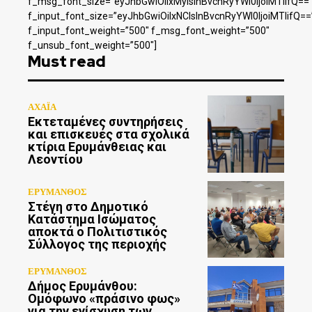
f_msg_font_size=”eyJhbGwiOiIxMyIsInBvcnRyYWl0IjoiMTIifQ==
f_input_font_size=”eyJhbGwiOiIxNCIsInBvcnRyYWl0IjoiMTIifQ==
f_input_font_weight=”500″ f_msg_font_weight=”500″
f_unsub_font_weight=”500″]
Must read
ΑΧΑΪΑ
Εκτεταμένες συντηρήσεις
και επισκευές στα σχολικά
κτίρια Ερυμάνθειας και
Λεοντίου
ΕΡΥΜΑΝΘΟΣ
Στέγη στο Δημοτικό
Κατάστημα Ισώματος
αποκτά ο Πολιτιστικός
Σύλλογος της περιοχής
ΕΡΥΜΑΝΘΟΣ
Δήμος Ερυμάνθου:
Ομόφωνο «πράσινο φως»
για την ενίσχυση των