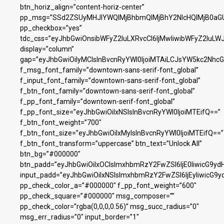
btn_horiz_align=”content-horiz-center”
pp_msg=”SSd2ZSUyMHJlYWQlMjBhbmQlMjBhY2NlcHQlMjB0aGU
pp_checkbox=”yes”
tdc_css=”eyJhbGwiOnsibWFyZ2luLXRvcCI6IjMwIiwibWFyZ2luL
display=”column”
gap=”eyJhbGwiOiIyMCIsInBvcnRyYWl0IjoiMTAiLCJsYW5kc2NhcG
f_msg_font_family=”downtown-sans-serif-font_global”
f_input_font_family=”downtown-sans-serif-font_global”
f_btn_font_family=”downtown-sans-serif-font_global”
f_pp_font_family=”downtown-serif-font_global”
f_pp_font_size=”eyJhbGwiOiIxNSIsInBvcnRyYWl0IjoiMTEifQ==”
f_btn_font_weight=”700″
f_btn_font_size=”eyJhbGwiOiIxMyIsInBvcnRyYWl0IjoiMTEifQ==”
f_btn_font_transform=”uppercase” btn_text=”Unlock All”
btn_bg=”#000000″
btn_padd=”eyJhbGwiOiIxOCIsImxhbmRzY2FwZSI6IjE0IiwicG9yd
input_padd=”eyJhbGwiOiIxNSIsImxhbmRzY2FwZSI6IjEyIiwicG9y
pp_check_color_a=”#000000″ f_pp_font_weight=”600″
pp_check_square=”#000000″ msg_composer=””
pp_check_color=”rgba(0,0,0,0.56)” msg_succ_radius=”0″
msg_err_radius=”0″ input_border=”1″