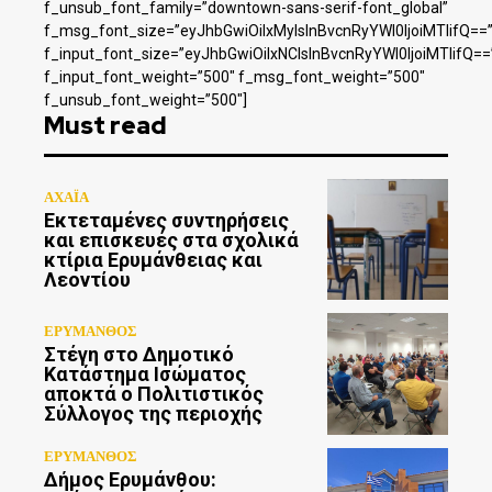
f_unsub_font_family=”downtown-sans-serif-font_global”
f_msg_font_size=”eyJhbGwiOiIxMyIsInBvcnRyYWl0IjoiMTIifQ==
f_input_font_size=”eyJhbGwiOiIxNCIsInBvcnRyYWl0IjoiMTIifQ==
f_input_font_weight=”500″ f_msg_font_weight=”500″
f_unsub_font_weight=”500″]
Must read
ΑΧΑΪΑ
Εκτεταμένες συντηρήσεις
και επισκευές στα σχολικά
κτίρια Ερυμάνθειας και
Λεοντίου
ΕΡΥΜΑΝΘΟΣ
Στέγη στο Δημοτικό
Κατάστημα Ισώματος
αποκτά ο Πολιτιστικός
Σύλλογος της περιοχής
ΕΡΥΜΑΝΘΟΣ
Δήμος Ερυμάνθου: