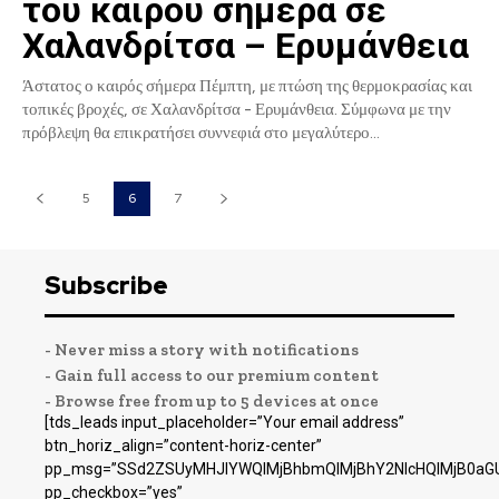
του καιρού σήμερα σε
Χαλανδρίτσα – Ερυμάνθεια
Άστατος ο καιρός σήμερα Πέμπτη, με πτώση της θερμοκρασίας και
τοπικές βροχές, σε Χαλανδρίτσα - Ερυμάνθεια. Σύμφωνα με την
πρόβλεψη θα επικρατήσει συννεφιά στο μεγαλύτερο...
5
6
7
Subscribe
- Never miss a story with notifications
- Gain full access to our premium content
- Browse free from up to 5 devices at once
[tds_leads input_placeholder=”Your email address”
btn_horiz_align=”content-horiz-center”
pp_msg=”SSd2ZSUyMHJlYWQlMjBhbmQlMjBhY2NlcHQlMjB0aGU
pp_checkbox=”yes”