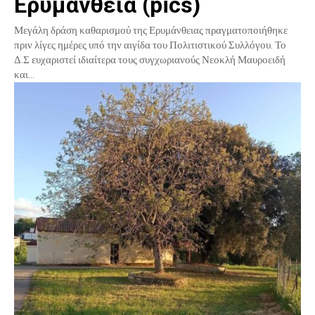
Ερυμάνθεια (pics)
Μεγάλη δράση καθαρισμού της Ερυμάνθειας πραγματοποιήθηκε
πριν λίγες ημέρες υπό την αιγίδα του Πολιτιστικού Συλλόγου. Το
Δ.Σ ευχαριστεί ιδιαίτερα τους συγχωριανούς Νεοκλή Μαυροειδή
και...