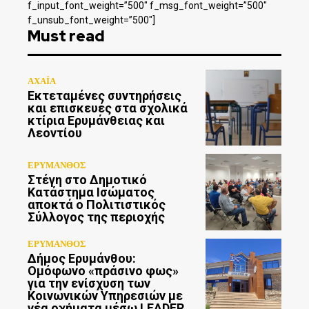
f_input_font_weight=”500″ f_msg_font_weight=”500″
f_unsub_font_weight=”500″]
Must read
ΑΧΑΪΑ
Εκτεταμένες συντηρήσεις
και επισκευές στα σχολικά
κτίρια Ερυμάνθειας και
Λεοντίου
ΕΡΥΜΑΝΘΟΣ
Στέγη στο Δημοτικό
Κατάστημα Ισώματος
αποκτά ο Πολιτιστικός
Σύλλογος της περιοχής
ΕΡΥΜΑΝΘΟΣ
Δήμος Ερυμάνθου:
Ομόφωνο «πράσινο φως»
για την ενίσχυση των
Κοινωνικών Υπηρεσιών με
νέα οχήματα μέσω LEADER