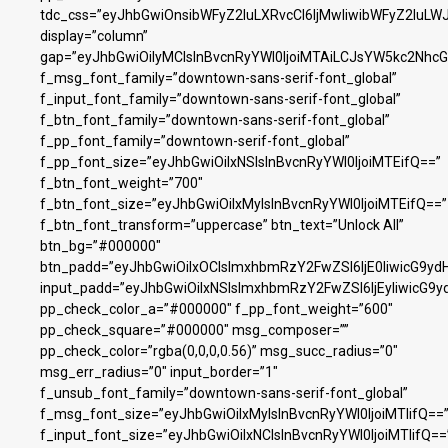
tdc_css=”eyJhbGwiOnsibWFyZ2luLXRvcCI6IjMwIiwibWFyZ2luL
display=”column”
gap=”eyJhbGwiOiIyMCIsInBvcnRyYWl0IjoiMTAiLCJsYW5kc2NhcG
f_msg_font_family=”downtown-sans-serif-font_global”
f_input_font_family=”downtown-sans-serif-font_global”
f_btn_font_family=”downtown-sans-serif-font_global”
f_pp_font_family=”downtown-serif-font_global”
f_pp_font_size=”eyJhbGwiOiIxNSIsInBvcnRyYWl0IjoiMTEifQ==”
f_btn_font_weight=”700″
f_btn_font_size=”eyJhbGwiOiIxMyIsInBvcnRyYWl0IjoiMTEifQ==”
f_btn_font_transform=”uppercase” btn_text=”Unlock All”
btn_bg=”#000000″
btn_padd=”eyJhbGwiOiIxOCIsImxhbmRzY2FwZSI6IjE0IiwicG9yd
input_padd=”eyJhbGwiOiIxNSIsImxhbmRzY2FwZSI6IjEyIiwicG9y
pp_check_color_a=”#000000″ f_pp_font_weight=”600″
pp_check_square=”#000000″ msg_composer=””
pp_check_color=”rgba(0,0,0,0.56)” msg_succ_radius=”0″
msg_err_radius=”0″ input_border=”1″
f_unsub_font_family=”downtown-sans-serif-font_global”
f_msg_font_size=”eyJhbGwiOiIxMyIsInBvcnRyYWl0IjoiMTIifQ==
f_input_font_size=”eyJhbGwiOiIxNCIsInBvcnRyYWl0IjoiMTIifQ==