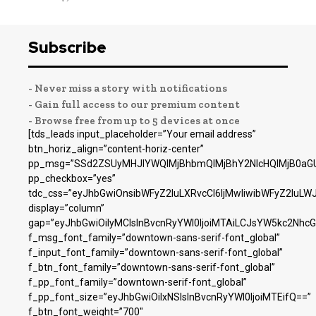
Subscribe
- Never miss a story with notifications
- Gain full access to our premium content
- Browse free from up to 5 devices at once
[tds_leads input_placeholder=”Your email address”
btn_horiz_align=”content-horiz-center”
pp_msg=”SSd2ZSUyMHJlYWQlMjBhbmQlMjBhY2NlcHQlMjB0aGU
pp_checkbox=”yes”
tdc_css=”eyJhbGwiOnsibWFyZ2luLXRvcCI6IjMwIiwibWFyZ2luL
display=”column”
gap=”eyJhbGwiOiIyMCIsInBvcnRyYWl0IjoiMTAiLCJsYW5kc2NhcG
f_msg_font_family=”downtown-sans-serif-font_global”
f_input_font_family=”downtown-sans-serif-font_global”
f_btn_font_family=”downtown-sans-serif-font_global”
f_pp_font_family=”downtown-serif-font_global”
f_pp_font_size=”eyJhbGwiOiIxNSIsInBvcnRyYWl0IjoiMTEifQ==”
f_btn_font_weight=”700″