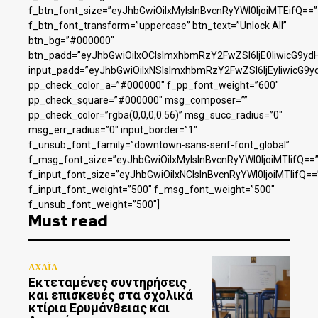
f_btn_font_size=”eyJhbGwiOiIxMyIsInBvcnRyYWl0IjoiMTEifQ==”
f_btn_font_transform=”uppercase” btn_text=”Unlock All”
btn_bg=”#000000″
btn_padd=”eyJhbGwiOiIxOCIsImxhbmRzY2FwZSI6IjE0IiwicG9yd
input_padd=”eyJhbGwiOiIxNSIsImxhbmRzY2FwZSI6IjEyIiwicG9y
pp_check_color_a=”#000000″ f_pp_font_weight=”600″
pp_check_square=”#000000″ msg_composer=””
pp_check_color=”rgba(0,0,0,0.56)” msg_succ_radius=”0″
msg_err_radius=”0″ input_border=”1″
f_unsub_font_family=”downtown-sans-serif-font_global”
f_msg_font_size=”eyJhbGwiOiIxMyIsInBvcnRyYWl0IjoiMTIifQ==
f_input_font_size=”eyJhbGwiOiIxNCIsInBvcnRyYWl0IjoiMTIifQ==
f_input_font_weight=”500″ f_msg_font_weight=”500″
f_unsub_font_weight=”500″]
Must read
ΑΧΑΪΑ
Εκτεταμένες συντηρήσεις
και επισκευές στα σχολικά
κτίρια Ερυμάνθειας και