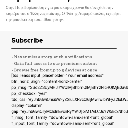
Στην Πορ Πορλάκσοφν για μια ακόμα χρονιά θα συνεχίσει την
καριέρα του ο Έλληνας παίκτης. Ο Φώτης Λαμπρόπουλος έχει βρει
την μπασκετική του… Ιθάκη στην...
Subscribe
- Never miss a story with notifications
- Gain full access to our premium content
- Browse free from up to 5 devices at once
[tds_leads input_placeholder=”Your email address”
btn_horiz_align=”content-horiz-center”
pp_msg=”SSd2ZSUyMHJlYWQlMjBhbmQlMjBhY2NlcHQlMjB0aGU
pp_checkbox=”yes”
tdc_css=”eyJhbGwiOnsibWFyZ2luLXRvcCI6IjMwIiwibWFyZ2luL
display=”column”
gap=”eyJhbGwiOiIyMCIsInBvcnRyYWl0IjoiMTAiLCJsYW5kc2NhcG
f_msg_font_family=”downtown-sans-serif-font_global”
f_input_font_family=”downtown-sans-serif-font_global”