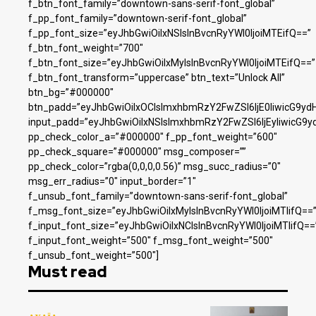
f_btn_font_family=”downtown-sans-serif-font_global”
f_pp_font_family=”downtown-serif-font_global”
f_pp_font_size=”eyJhbGwiOiIxNSIsInBvcnRyYWl0IjoiMTEifQ==”
f_btn_font_weight=”700″
f_btn_font_size=”eyJhbGwiOiIxMyIsInBvcnRyYWl0IjoiMTEifQ==”
f_btn_font_transform=”uppercase” btn_text=”Unlock All”
btn_bg=”#000000″
btn_padd=”eyJhbGwiOiIxOCIsImxhbmRzY2FwZSI6IjE0IiwicG9yd
input_padd=”eyJhbGwiOiIxNSIsImxhbmRzY2FwZSI6IjEyIiwicG9y
pp_check_color_a=”#000000″ f_pp_font_weight=”600″
pp_check_square=”#000000″ msg_composer=””
pp_check_color=”rgba(0,0,0,0.56)” msg_succ_radius=”0″
msg_err_radius=”0″ input_border=”1″
f_unsub_font_family=”downtown-sans-serif-font_global”
f_msg_font_size=”eyJhbGwiOiIxMyIsInBvcnRyYWl0IjoiMTIifQ==
f_input_font_size=”eyJhbGwiOiIxNCIsInBvcnRyYWl0IjoiMTIifQ==
f_input_font_weight=”500″ f_msg_font_weight=”500″
f_unsub_font_weight=”500″]
Must read