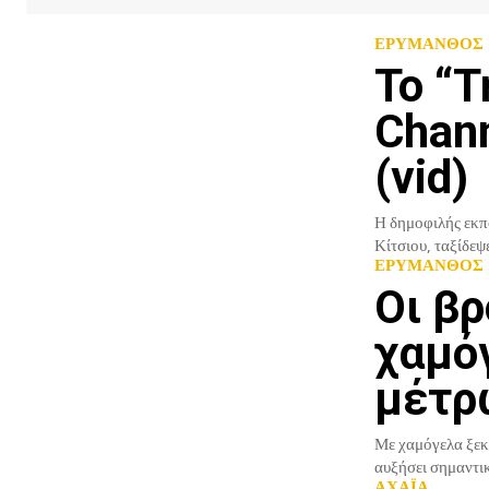
ΕΡΥΜΑΝΘΟΣ
Το “T
Chan
(vid)
Η δημοφιλής εκπ
Κίτσιου, ταξίδεψ
ΕΡΥΜΑΝΘΟΣ
Oι β
χαμό
μέτρ
Με χαμόγελα ξεκ
αυξήσει σημαντικ
ΑΧΑΪΑ