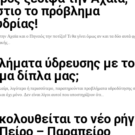
στιο το πρόβλημα
δρίας!
την Αχαϊα και ο Πηνειός την ποτίζει! Τι θα γίνει όμως αν και τα δύο αυτά
κής...
λήματα ύδρευσης με το
μα δίπλα μας;
ίρι, λιγότερο ή περισσότερο, παρατηρούνται προβλήματα υδροδότησης σε
 όχι μόνο. Δεν είναι λίγοι αυτοί που υποστηρίζουν ότι...
κολουθείται το νέο ρή
 Πείρο – Παραπείρο