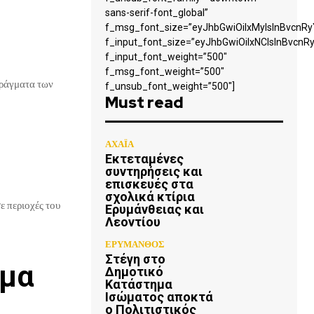
sans-serif-font_global”
f_msg_font_size=”eyJhbGwiOiIxMyIsInBvcnRyY
f_input_font_size=”eyJhbGwiOiIxNCIsInBvcnRy
f_input_font_weight=”500″
f_msg_font_weight=”500″
 φράγματα των
f_unsub_font_weight=”500″]
Must read
ΑΧΑΪΑ
Εκτεταμένες
συντηρήσεις και
επισκευές στα
σχολικά κτίρια
 περιοχές του
Ερυμάνθειας και
Λεοντίου
ΕΡΥΜΑΝΘΟΣ
Στέγη στο
γμα
Δημοτικό
Κατάστημα
Ισώματος αποκτά
ο Πολιτιστικός