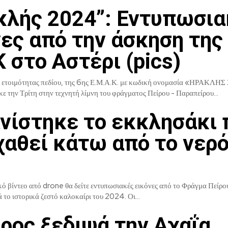
κλής 2024”: Εντυπωσια
ες από την άσκηση της
στο Αστέρι (pics)
 ετοιμότητας πεδίου, της 6ης Ε.Μ.Α.Κ. με κωδική ονομασία «ΗΡΑΚΛΗ
 την Τρίτη στην τεχνητή λίμνη του φράγματος Πείρου - Παραπείρου...
νίστηκε το εκκλησάκι 
χαθεί κάτω από το νερ
κό βίντεο από drone θα δείτε εντυπωσιακές εικόνες από το Φράγμα Πείρο
Παραπείρου, μετά το ιστορικά ζεστό καλοκαίρι του 2024. Οι...
ρος ξεδιψά την Αχαΐα,