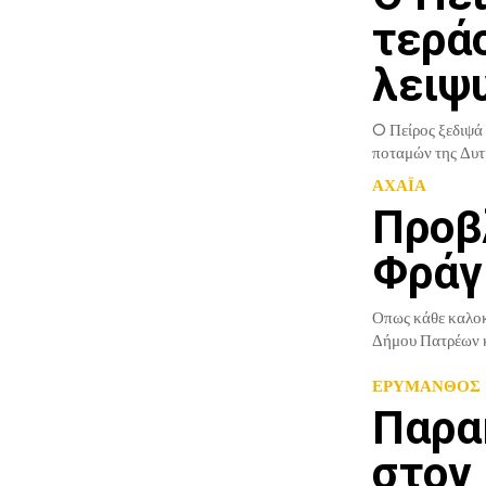
τερά
λειψυ
O Πείρος ξεδιψά 
ποταμών της Δυτι
ΑΧΑΪΑ
Προβ
Φράγ
Οπως κάθε καλοκα
Δήμου Πατρέων και
ΕΡΥΜΑΝΘΟΣ
Παρα
στον