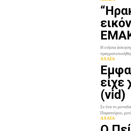
“Hρα
εικόν
ΕΜΑΚ 
Η ετήσια άσκηση
πραγματοποιήθηκε
ΑΧΑΪΑ
Εμφα
είχε 
(vid)
Σε ένα το μοναδι
ΑΧΑΪΑ
O Πεί