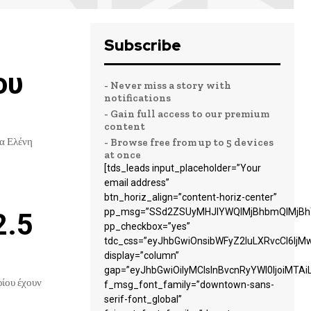
Subscribe
ου
- Never miss a story with
notifications
- Gain full access to our premium
content
α Ελένη
- Browse free from up to 5 devices
at once
[tds_leads input_placeholder=”Your
email address”
btn_horiz_align=”content-horiz-center”
pp_msg=”SSd2ZSUyMHJlYWQlMjBhbmQlMjBhY
2.5
pp_checkbox=”yes”
tdc_css=”eyJhbGwiOnsibWFyZ2luLXRvcCI6Ij
display=”column”
gap=”eyJhbGwiOiIyMCIsInBvcnRyYWl0IjoiMTA
ρίου έχουν
f_msg_font_family=”downtown-sans-
serif-font_global”