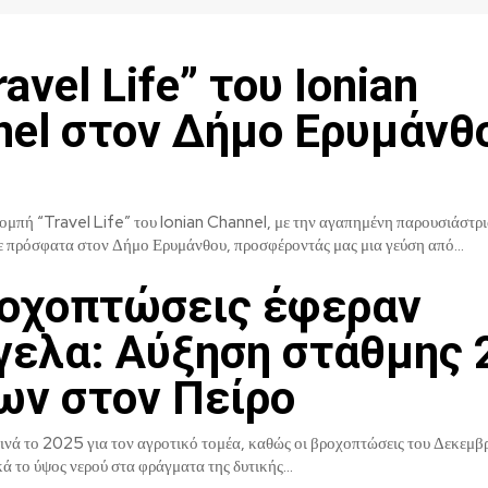
ravel Life” του Ionian
nel στον Δήμο Ερυμάνθ
ομπή “Travel Life” του Ionian Channel, με την αγαπημένη παρουσιάστρι
ε πρόσφατα στον Δήμο Ερυμάνθου, προσφέροντάς μας μια γεύση από...
ροχοπτώσεις έφεραν
γελα: Αύξηση στάθμης 
ων στον Πείρο
ινά το 2025 για τον αγροτικό τομέα, καθώς οι βροχοπτώσεις του Δεκεμβ
ά το ύψος νερού στα φράγματα της δυτικής...