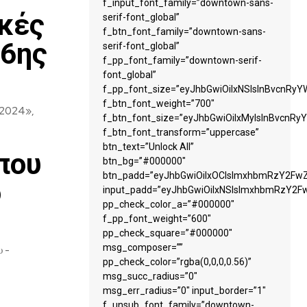
f_input_font_family=”downtown-sans-
κές
serif-font_global”
f_btn_font_family=”downtown-sans-
 6ης
serif-font_global”
f_pp_font_family=”downtown-serif-
font_global”
f_pp_font_size=”eyJhbGwiOiIxNSIsInBvcnRyYW
f_btn_font_weight=”700″
Σ 2024»,
f_btn_font_size=”eyJhbGwiOiIxMyIsInBvcnRyY
f_btn_font_transform=”uppercase”
btn_text=”Unlock All”
που
btn_bg=”#000000″
btn_padd=”eyJhbGwiOiIxOCIsImxhbmRzY2FwZS
ό
input_padd=”eyJhbGwiOiIxNSIsImxhbmRzY2Fw
pp_check_color_a=”#000000″
f_pp_font_weight=”600″
pp_check_square=”#000000″
msg_composer=””
υ -
pp_check_color=”rgba(0,0,0,0.56)”
msg_succ_radius=”0″
msg_err_radius=”0″ input_border=”1″
f_unsub_font_family=”downtown-