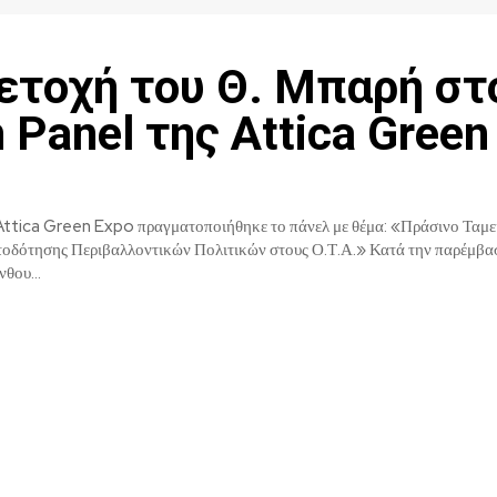
ετοχή του Θ. Μπαρή στ
 Panel της Attica Green
a Green Expo πραγματοποιήθηκε το πάνελ με θέμα: «Πράσινο Ταμείο: Θεσμικός
ς Περιβαλλοντικών Πολιτικών στους Ο.Τ.Α.» Κατά την παρέμβασή του, ο
θου...