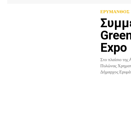
ΕΡΥΜΑΝΘΟΣ
Συμμ
Green
Expo
Στο πλαίσιο της Attic
Πυλώνας Χρηματοδότηση
Δήμαρχος Ερυμάν