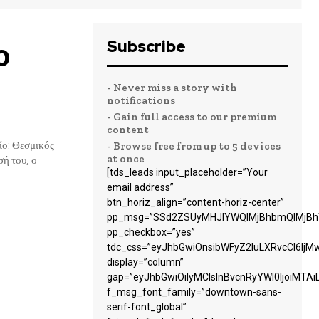
Subscribe
ο
- Never miss a story with
notifications
- Gain full access to our premium
content
- Browse free from up to 5 devices
at once
[tds_leads input_placeholder=”Your
email address”
btn_horiz_align=”content-horiz-center”
pp_msg=”SSd2ZSUyMHJlYWQlMjBhbmQlMjBhY
pp_checkbox=”yes”
tdc_css=”eyJhbGwiOnsibWFyZ2luLXRvcCI6Ij
display=”column”
gap=”eyJhbGwiOiIyMCIsInBvcnRyYWl0IjoiMTA
f_msg_font_family=”downtown-sans-
serif-font_global”