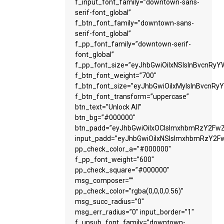
f_input_font_family=”downtown-sans-
serif-font_global”
f_btn_font_family=”downtown-sans-
serif-font_global”
f_pp_font_family=”downtown-serif-
font_global”
f_pp_font_size=”eyJhbGwiOiIxNSIsInBvcnRyYW
f_btn_font_weight=”700″
f_btn_font_size=”eyJhbGwiOiIxMyIsInBvcnRyY
f_btn_font_transform=”uppercase”
btn_text=”Unlock All”
btn_bg=”#000000″
btn_padd=”eyJhbGwiOiIxOCIsImxhbmRzY2FwZS
input_padd=”eyJhbGwiOiIxNSIsImxhbmRzY2Fw
pp_check_color_a=”#000000″
f_pp_font_weight=”600″
pp_check_square=”#000000″
msg_composer=””
pp_check_color=”rgba(0,0,0,0.56)”
msg_succ_radius=”0″
msg_err_radius=”0″ input_border=”1″
f_unsub_font_family=”downtown-