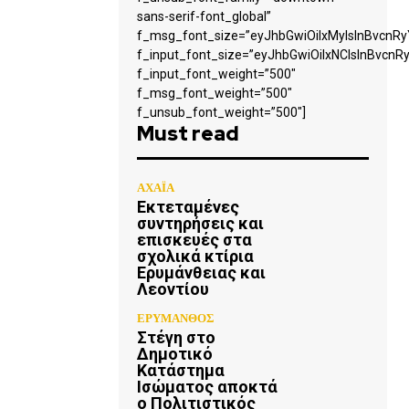
sans-serif-font_global”
f_msg_font_size=”eyJhbGwiOiIxMyIsInBvcnRyY
f_input_font_size=”eyJhbGwiOiIxNCIsInBvcnRy
f_input_font_weight=”500″
f_msg_font_weight=”500″
f_unsub_font_weight=”500″]
Must read
ΑΧΑΪΑ
Εκτεταμένες
συντηρήσεις και
επισκευές στα
σχολικά κτίρια
Ερυμάνθειας και
Λεοντίου
ΕΡΥΜΑΝΘΟΣ
Στέγη στο
Δημοτικό
Κατάστημα
Ισώματος αποκτά
ο Πολιτιστικός