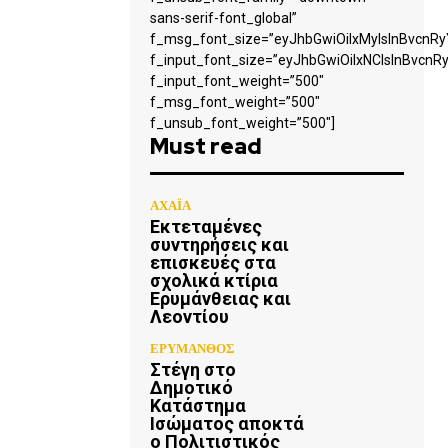
sans-serif-font_global”
f_msg_font_size=”eyJhbGwiOiIxMyIsInBvcnRyY
f_input_font_size=”eyJhbGwiOiIxNCIsInBvcnRy
f_input_font_weight=”500″
f_msg_font_weight=”500″
f_unsub_font_weight=”500″]
Must read
ΑΧΑΪΑ
Εκτεταμένες
συντηρήσεις και
επισκευές στα
σχολικά κτίρια
Ερυμάνθειας και
Λεοντίου
ΕΡΥΜΑΝΘΟΣ
Στέγη στο
Δημοτικό
Κατάστημα
Ισώματος αποκτά
ο Πολιτιστικός