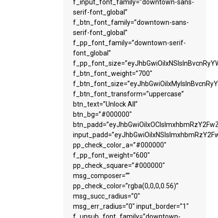
f_input_font_family=”downtown-sans-
serif-font_global”
f_btn_font_family=”downtown-sans-
serif-font_global”
f_pp_font_family=”downtown-serif-
font_global”
f_pp_font_size=”eyJhbGwiOiIxNSIsInBvcnRyYW
f_btn_font_weight=”700″
f_btn_font_size=”eyJhbGwiOiIxMyIsInBvcnRyY
f_btn_font_transform=”uppercase”
btn_text=”Unlock All”
btn_bg=”#000000″
btn_padd=”eyJhbGwiOiIxOCIsImxhbmRzY2FwZS
input_padd=”eyJhbGwiOiIxNSIsImxhbmRzY2Fw
pp_check_color_a=”#000000″
f_pp_font_weight=”600″
pp_check_square=”#000000″
msg_composer=””
pp_check_color=”rgba(0,0,0,0.56)”
msg_succ_radius=”0″
msg_err_radius=”0″ input_border=”1″
f_unsub_font_family=”downtown-