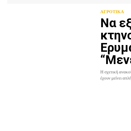
ΑΓΡΟΤΙΚΑ
Να ε
κτην
Ερυμ
“Μεν
Η σχετική ανακοίνωση: "Εκατοντάδες κτηνοτρόφοι των Δήμων Ερυμάνθου 
έχουν μείνει απλ