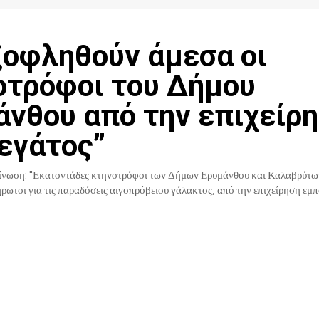
ξοφληθούν άμεσα οι
οτρόφοι του Δήμου
άνθου από την επιχείρ
εγάτος”
και Καλαβρύτων της Αχαΐας,
ήρωτοι για τις παραδόσεις αιγοπρόβειου γάλακτος, από την επιχείρηση εμπο