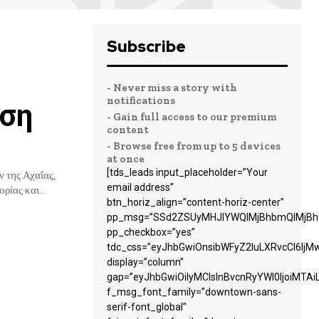
Subscribe
- Never miss a story with
notifications
ηση
- Gain full access to our premium
content
- Browse free from up to 5 devices
at once
[tds_leads input_placeholder=”Your
email address”
ρίας και...
btn_horiz_align=”content-horiz-center”
pp_msg=”SSd2ZSUyMHJlYWQlMjBhbmQlMjBhY
pp_checkbox=”yes”
tdc_css=”eyJhbGwiOnsibWFyZ2luLXRvcCI6Ij
display=”column”
gap=”eyJhbGwiOiIyMCIsInBvcnRyYWl0IjoiMTA
f_msg_font_family=”downtown-sans-
serif-font_global”