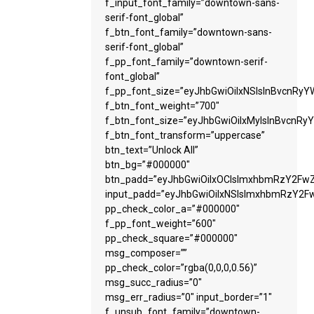
f_input_font_family=”downtown-sans-
serif-font_global”
f_btn_font_family=”downtown-sans-
serif-font_global”
f_pp_font_family=”downtown-serif-
font_global”
f_pp_font_size=”eyJhbGwiOiIxNSIsInBvcnRyYW
f_btn_font_weight=”700″
f_btn_font_size=”eyJhbGwiOiIxMyIsInBvcnRyY
f_btn_font_transform=”uppercase”
btn_text=”Unlock All”
btn_bg=”#000000″
btn_padd=”eyJhbGwiOiIxOCIsImxhbmRzY2FwZS
input_padd=”eyJhbGwiOiIxNSIsImxhbmRzY2Fw
pp_check_color_a=”#000000″
f_pp_font_weight=”600″
pp_check_square=”#000000″
msg_composer=””
pp_check_color=”rgba(0,0,0,0.56)”
msg_succ_radius=”0″
msg_err_radius=”0″ input_border=”1″
f_unsub_font_family=”downtown-