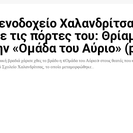
Ξενοδοχείο Χαλανδρίτσ
ε τις πόρτες του: Θρία
ην «Ομάδα του Αύριο» (p
ική βραδιά χάρισε χθες το βράδυ η «Ομάδα του Αύριο» στους θεατές που
 Σχολείο Χαλανδρίτσας, το οποίο μεταμορφώθηκε...