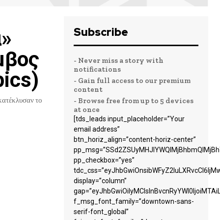
Subscribe
α»
μβος
- Never miss a story with
notifications
ics)
- Gain full access to our premium
content
 κατέκλυσαν το
- Browse free from up to 5 devices
at once
[tds_leads input_placeholder=”Your
email address”
btn_horiz_align=”content-horiz-center”
pp_msg=”SSd2ZSUyMHJlYWQlMjBhbmQlMjBhY
pp_checkbox=”yes”
tdc_css=”eyJhbGwiOnsibWFyZ2luLXRvcCI6Ij
display=”column”
gap=”eyJhbGwiOiIyMCIsInBvcnRyYWl0IjoiMTA
f_msg_font_family=”downtown-sans-
serif-font_global”