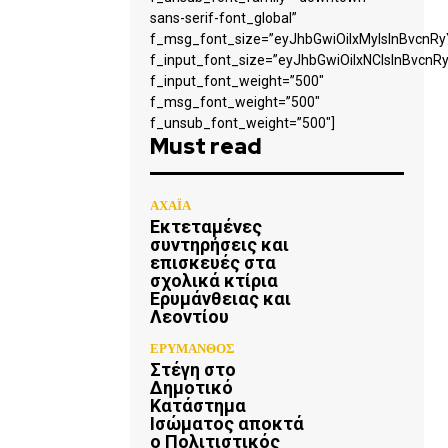
sans-serif-font_global”
f_msg_font_size=”eyJhbGwiOiIxMyIsInBvcnRyY
f_input_font_size=”eyJhbGwiOiIxNCIsInBvcnRy
f_input_font_weight=”500″
f_msg_font_weight=”500″
f_unsub_font_weight=”500″]
Must read
ΑΧΑΪΑ
Εκτεταμένες
συντηρήσεις και
επισκευές στα
σχολικά κτίρια
Ερυμάνθειας και
Λεοντίου
ΕΡΥΜΑΝΘΟΣ
Στέγη στο
Δημοτικό
Κατάστημα
Ισώματος αποκτά
ο Πολιτιστικός