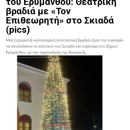
του Ερυμάνθου: Θεατρική
βραδιά με «Τον
Επιθεωρητή» στο Σκιαδά
(pics)
Μια ξεχωριστή καλοκαιρινή πολιτιστική βραδιά είχαν την ευκαιρία
να απολαύσουν οι κάτοικοι του Σκιαδά και ευρύτερα του Δήμου
Ερυμάνθου, με την παρουσίαση της θεατρικής...