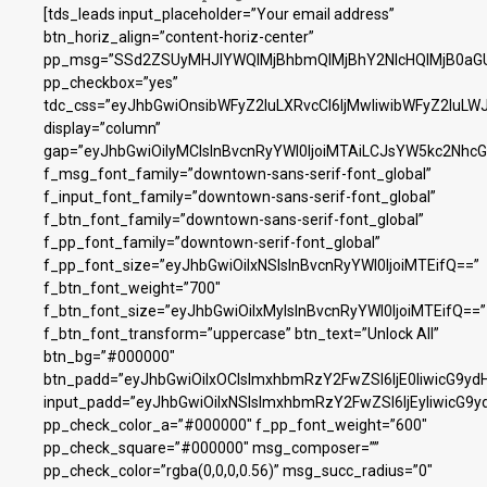
[tds_leads input_placeholder=”Your email address”
btn_horiz_align=”content-horiz-center”
pp_msg=”SSd2ZSUyMHJlYWQlMjBhbmQlMjBhY2NlcHQlMjB0aGU
pp_checkbox=”yes”
tdc_css=”eyJhbGwiOnsibWFyZ2luLXRvcCI6IjMwIiwibWFyZ2luL
display=”column”
gap=”eyJhbGwiOiIyMCIsInBvcnRyYWl0IjoiMTAiLCJsYW5kc2NhcG
f_msg_font_family=”downtown-sans-serif-font_global”
f_input_font_family=”downtown-sans-serif-font_global”
f_btn_font_family=”downtown-sans-serif-font_global”
f_pp_font_family=”downtown-serif-font_global”
f_pp_font_size=”eyJhbGwiOiIxNSIsInBvcnRyYWl0IjoiMTEifQ==”
f_btn_font_weight=”700″
f_btn_font_size=”eyJhbGwiOiIxMyIsInBvcnRyYWl0IjoiMTEifQ==”
f_btn_font_transform=”uppercase” btn_text=”Unlock All”
btn_bg=”#000000″
btn_padd=”eyJhbGwiOiIxOCIsImxhbmRzY2FwZSI6IjE0IiwicG9yd
input_padd=”eyJhbGwiOiIxNSIsImxhbmRzY2FwZSI6IjEyIiwicG9y
pp_check_color_a=”#000000″ f_pp_font_weight=”600″
pp_check_square=”#000000″ msg_composer=””
pp_check_color=”rgba(0,0,0,0.56)” msg_succ_radius=”0″