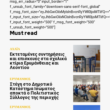
msg_err_radius=”0″ input_border=”1″
f_unsub_font_family=”downtown-sans-serif-font_global”
f_msg_font_size=”eyJhbGwiOiIxMyIsInBvcnRyYWl0IjoiMTIifQ==
f_input_font_size=”eyJhbGwiOiIxNCIsInBvcnRyYWl0IjoiMTIifQ==
f_input_font_weight=”500″ f_msg_font_weight=”500″
f_unsub_font_weight=”500″]
Must read
ΑΧΑΪΑ
Εκτεταμένες συντηρήσεις
και επισκευές στα σχολικά
κτίρια Ερυμάνθειας και
Λεοντίου
ΕΡΥΜΑΝΘΟΣ
Στέγη στο Δημοτικό
Κατάστημα Ισώματος
αποκτά ο Πολιτιστικός
Σύλλογος της περιοχής
ΕΡΥΜΑΝΘΟΣ