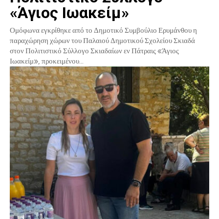
«Άγιος Ιωακείμ»
Ομόφωνα εγκρίθηκε από το Δημοτικό Συμβούλιο Ερυμάνθου η
παραχώρηση χώρων του Παλαιού Δημοτικού Σχολείου Σκιαδά
στον Πολιτιστικό Σύλλογο Σκιαδαίων εν Πάτραις «Άγιος
Ιωακείμ», προκειμένου...