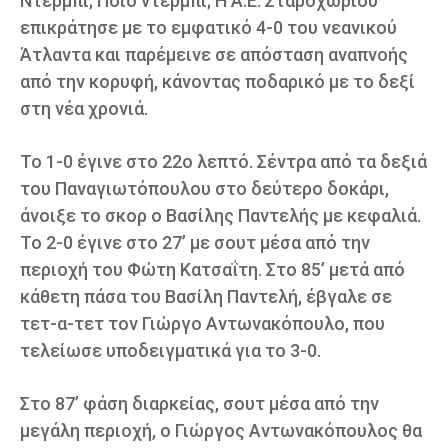
Ντέρμπι; Ποιο ντέρμπι; Η Α.Ε. Σταροχωρίου
επικράτησε με το εμφατικό 4-0 του νεανικού
Άτλαντα και παρέμεινε σε απόσταση αναπνοής
από την κορυφή, κάνοντας ποδαρικό με το δεξί
στη νέα χρονιά.
Το 1-0 έγινε στο 22ο λεπτό. Σέντρα από τα δεξιά
του Παναγιωτόπουλου στο δεύτερο δοκάρι,
άνοιξε το σκορ ο Βασίλης Παντελής με κεφαλιά.
Το 2-0 έγινε στο 27’ με σουτ μέσα από την
περιοχή του Φώτη Κατσαΐτη. Στο 85’ μετά από
κάθετη πάσα του Βασίλη Παντελή, έβγαλε σε
τετ-α-τετ τον Γιώργο Αντωνακόπουλο, που
τελείωσε υποδειγματικά για το 3-0.
Στο 87’ φάση διαρκείας, σουτ μέσα από την
μεγάλη περιοχή, ο Γιώργος Αντωνακόπουλος θα