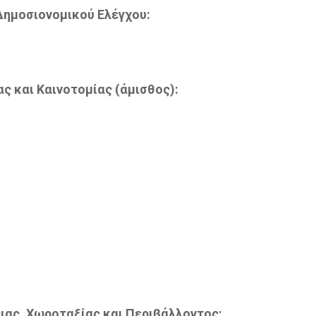
Δημοσιονομικού Ελέγχου:
ς και Καινοτομίας (άμισθος):
ιας, Χωροταξίας και Περιβάλλοντος: