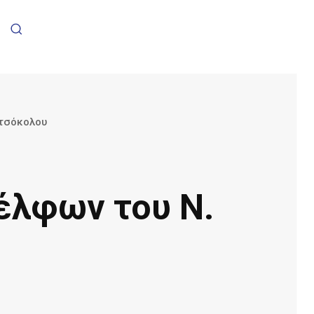
οτσόκολου
δέλφων του Ν.