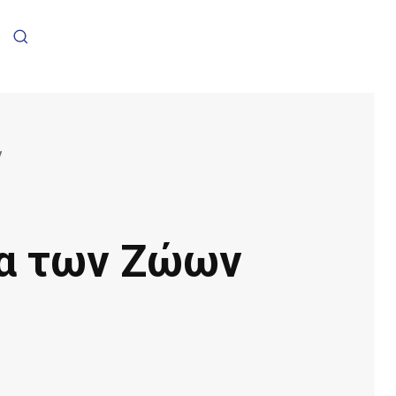
ν
ρα των Ζώων