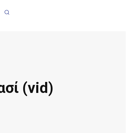
σί (vid)