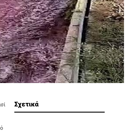
Σχετικά
ασί
ιό