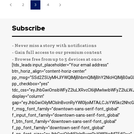
2
3
4
Subscribe
- Never miss a story with notifications
- Gain full access to our premium content
- Browse free from up to 5 devices at once
[tds_leads input_placeholder=”Your email address”
btn_horiz_align=”content-horiz-center”
pp_msg=”SSd2ZSUyMHJlYWQlMjBhbmQlMjBhY2NlcHQlMjB0aGU
pp_checkbox=”yes”
tdc_css=”eyJhbGwiOnsibWFyZ2luLXRvcCI6IjMwIiwibWFyZ2luL
display=”column”
gap=”eyJhbGwiOiIyMCIsInBvcnRyYWl0IjoiMTAiLCJsYW5kc2NhcG
f_msg_font_family=”downtown-sans-serif-font_global”
f_input_font_family=”downtown-sans-serif-font_global”
f_btn_font_family=”downtown-sans-serif-font_global”
f_pp_font_family=”downtown-serif-font_global”