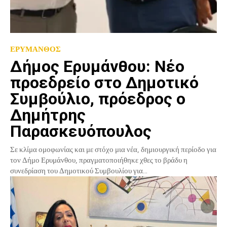
ΕΡΥΜΑΝΘΟΣ
Δήμος Ερυμάνθου: Νέο
προεδρείο στο Δημοτικό
Συμβούλιο, πρόεδρος ο
Δημήτρης
Παρασκευόπουλος
Σε κλίμα ομοφωνίας και με στόχο μια νέα, δημιουργική περίοδο για
τον Δήμο Ερυμάνθου, πραγματοποιήθηκε χθες το βράδυ η
συνεδρίαση του Δημοτικού Συμβουλίου για...