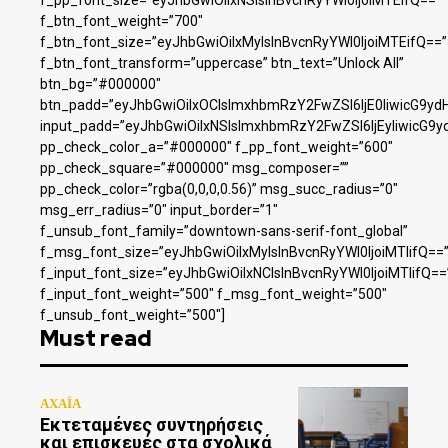
f_pp_font_size=”eyJhbGwiOiIxNSIsInBvcnRyYWl0IjoiMTEifQ==”
f_btn_font_weight=”700″
f_btn_font_size=”eyJhbGwiOiIxMyIsInBvcnRyYWl0IjoiMTEifQ==”
f_btn_font_transform=”uppercase” btn_text=”Unlock All”
btn_bg=”#000000″
btn_padd=”eyJhbGwiOiIxOCIsImxhbmRzY2FwZSI6IjE0IiwicG9yd
input_padd=”eyJhbGwiOiIxNSIsImxhbmRzY2FwZSI6IjEyIiwicG9y
pp_check_color_a=”#000000″ f_pp_font_weight=”600″
pp_check_square=”#000000″ msg_composer=””
pp_check_color=”rgba(0,0,0,0.56)” msg_succ_radius=”0″
msg_err_radius=”0″ input_border=”1″
f_unsub_font_family=”downtown-sans-serif-font_global”
f_msg_font_size=”eyJhbGwiOiIxMyIsInBvcnRyYWl0IjoiMTIifQ==
f_input_font_size=”eyJhbGwiOiIxNCIsInBvcnRyYWl0IjoiMTIifQ==
f_input_font_weight=”500″ f_msg_font_weight=”500″
f_unsub_font_weight=”500″]
Must read
ΑΧΑΪΑ
Εκτεταμένες συντηρήσεις
και επισκευές στα σχολικά