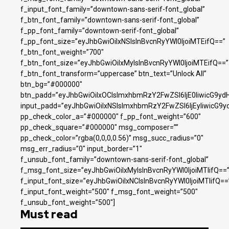
f_input_font_family=”downtown-sans-serif-font_global”
f_btn_font_family=”downtown-sans-serif-font_global”
f_pp_font_family=”downtown-serif-font_global”
f_pp_font_size=”eyJhbGwiOiIxNSIsInBvcnRyYWl0IjoiMTEifQ==”
f_btn_font_weight=”700″
f_btn_font_size=”eyJhbGwiOiIxMyIsInBvcnRyYWl0IjoiMTEifQ==”
f_btn_font_transform=”uppercase” btn_text=”Unlock All”
btn_bg=”#000000″
btn_padd=”eyJhbGwiOiIxOCIsImxhbmRzY2FwZSI6IjE0IiwicG9yd
input_padd=”eyJhbGwiOiIxNSIsImxhbmRzY2FwZSI6IjEyIiwicG9y
pp_check_color_a=”#000000″ f_pp_font_weight=”600″
pp_check_square=”#000000″ msg_composer=””
pp_check_color=”rgba(0,0,0,0.56)” msg_succ_radius=”0″
msg_err_radius=”0″ input_border=”1″
f_unsub_font_family=”downtown-sans-serif-font_global”
f_msg_font_size=”eyJhbGwiOiIxMyIsInBvcnRyYWl0IjoiMTIifQ==
f_input_font_size=”eyJhbGwiOiIxNCIsInBvcnRyYWl0IjoiMTIifQ==
f_input_font_weight=”500″ f_msg_font_weight=”500″
f_unsub_font_weight=”500″]
Must read