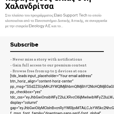
Χαλανδρίτσα
Στο πλαίσιο του προγράμματος Elaio Support Tech το οποίο
υλοποιείται από το Πανεπιστήμιο Δυτικής Αττικής, σε συνεργασία
με την εταιρεία Eleology A.E και το...
Subscribe
- Never miss a story with notifications
- Gain full access to our premium content
- Browse free from up to 5 devices at once
[tds_leads input_placeholder=”Your email address”
btn_horiz_align=”content-horiz-center”
pp_msg=”SSd2ZSUyMHJlYWQlMjBhbmQlMjBhY2NlcHQlMjB0aGU
pp_checkbox=”yes”
tdc_css=”eyJhbGwiOnsibWFyZ2luLXRvcCI6IjMwIiwibWFyZ2luL
display=”column”
gap=”eyJhbGwiOiIyMCIsInBvcnRyYWl0IjoiMTAiLCJsYW5kc2NhcG
f_msg_font_family=”downtown-sans-serif-font_global”