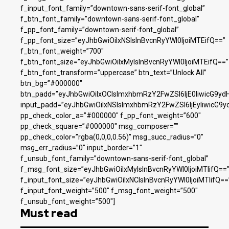
f_input_font_family=”downtown-sans-serif-font_global”
f_btn_font_family=”downtown-sans-serif-font_global”
f_pp_font_family=”downtown-serif-font_global”
f_pp_font_size=”eyJhbGwiOiIxNSIsInBvcnRyYWl0IjoiMTEifQ==”
f_btn_font_weight=”700″
f_btn_font_size=”eyJhbGwiOiIxMyIsInBvcnRyYWl0IjoiMTEifQ==”
f_btn_font_transform=”uppercase” btn_text=”Unlock All”
btn_bg=”#000000″
btn_padd=”eyJhbGwiOiIxOCIsImxhbmRzY2FwZSI6IjE0IiwicG9yd
input_padd=”eyJhbGwiOiIxNSIsImxhbmRzY2FwZSI6IjEyIiwicG9y
pp_check_color_a=”#000000″ f_pp_font_weight=”600″
pp_check_square=”#000000″ msg_composer=””
pp_check_color=”rgba(0,0,0,0.56)” msg_succ_radius=”0″
msg_err_radius=”0″ input_border=”1″
f_unsub_font_family=”downtown-sans-serif-font_global”
f_msg_font_size=”eyJhbGwiOiIxMyIsInBvcnRyYWl0IjoiMTIifQ==
f_input_font_size=”eyJhbGwiOiIxNCIsInBvcnRyYWl0IjoiMTIifQ==
f_input_font_weight=”500″ f_msg_font_weight=”500″
f_unsub_font_weight=”500″]
Must read